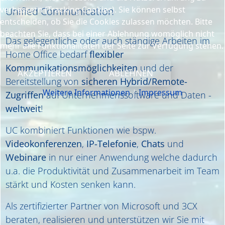
verbessern (Tracking Cookies). Sie können selbst
Unified Communication
entscheiden, ob Sie die Cookies zulassen möchten. Bitte
beachten Sie, dass bei einer Ablehnung womöglich nicht
Das gelegentliche oder auch ständige Arbeiten im
mehr alle Funktionalitäten der Seite zur Verfügung stehen.
Home Office bedarf
flexibler
Kommunikationsmöglichkeiten
und der
AKZEPTIEREN
ABLEHNEN
Bereitstellung von
sicheren Hybrid/Remote-
Weitere Informationen
|
Impressum
Zugriffen
auf Unternehmenssoftware und Daten -
weltweit
!
UC kombiniert Funktionen wie bspw.
Videokonferenzen
,
IP-Telefonie
,
Chats
und
Webinare
in nur einer Anwendung welche dadurch
u.a. die Produktivität und Zusammenarbeit im Team
stärkt und Kosten senken kann.
Als zertifizierter Partner von Microsoft und 3CX
beraten, realisieren und unterstützen wir Sie mit