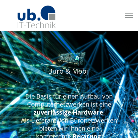
Büro & Mobil
​Die Basis für einen Aufbau von
Computernetzwerken ist eine
zuverlässige Hardware
.
Als Lieferant von Büronetzwerken
bieten wir Ihnen eine
kompetente
Beratung
,