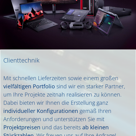
Clienttechnik
Mit schnellen Lieferzeiten sowie einem großen
vielfältigen Portfolio
sind wir ein starker Partner,
um Ihre Projekte zeitnah realisieren zu können.
Dabei bieten wir Ihnen die Erstellung ganz
individueller Konfigurationen
gemäß Ihren
Anforderungen und unterstützen Sie mit
Projektpreisen
und das bereits
ab kleinen
Stückzahlen
. Wir freuen uns auf Ihre Anfrage!