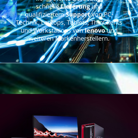
schnelle
Lieferung
und
qualifiziertem
Support
von PC-
Technik, Laptops, Tablets, ThinClients
und Workstations von
lenovo
und
weiteren Markenherstellern.