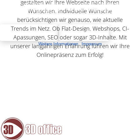
gestalten wir Ihre Webseite nach Ihren
entscheiden, ob Sie die Cookies zulassen möchten. Bitte beachten Sie, dass
Wünschen. Individuelle Wünsche
bei einer Ablehnung womöglich nicht mehr alle Funktionalitäten der Seite zur
Verfügung stehen.
berücksichtigen wir genauso, wie aktuelle
Trends im Netz. Ob Flat-Design, Webshops, CI-
AKZEPTIEREN
ABLEHNEN
Apassungen, SEO oder sogar 3D-Inhalte. Mit
Weitere Informationen
|
Impressum
unserer langjährigen Erfahrung führen wir Ihre
Onlinepräsenz zum Erfolg!