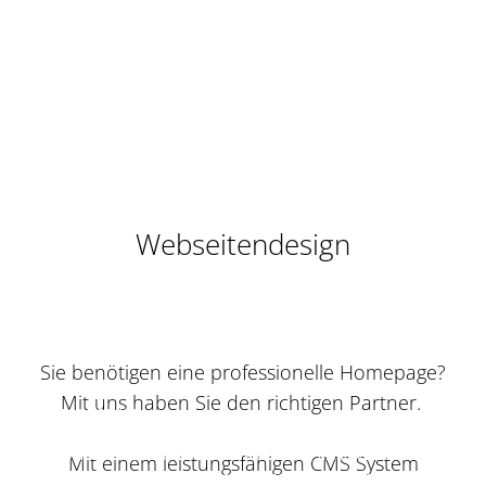
Webseitendesign
Sie benötigen eine professionelle Homepage?
Mit uns haben Sie den richtigen Partner.
Wir benutzen Cookies
Wir nutzen Cookies auf unserer Website. Einige von ihnen sind essenziell für
den Betrieb der Seite, während andere uns helfen, diese Website und die
Mit einem leistungsfähigen CMS System
Nutzererfahrung zu verbessern (Tracking Cookies). Sie können selbst