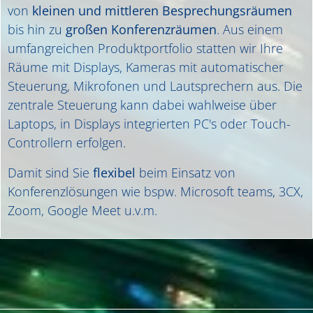
von
kleinen und mittleren Besprechungsräumen
bis hin zu
großen Konferenzräumen
. Aus einem
umfangreichen Produktportfolio statten wir Ihre
Räume mit Displays, Kameras mit automatischer
Steuerung, Mikrofonen und Lautsprechern aus. Die
zentrale Steuerung kann dabei wahlweise über
Laptops, in Displays integrierten PC's oder Touch-
Controllern erfolgen.
Damit sind Sie
flexibel
beim Einsatz von
Konferenzlösungen wie bspw. Microsoft teams, 3CX,
Zoom, Google Meet u.v.m.