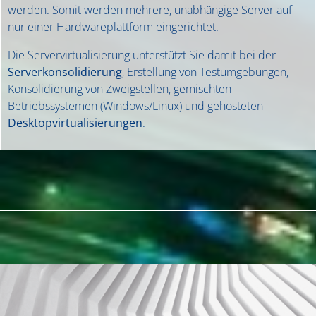
werden. Somit werden mehrere, unabhängige Server auf
nur einer Hardwareplattform eingerichtet.
Die Servervirtualisierung unterstützt Sie damit bei der
Serverkonsolidierung
, Erstellung von Testumgebungen,
Konsolidierung von Zweigstellen, gemischten
Betriebssystemen (Windows/Linux) und gehosteten
Desktopvirtualisierungen
.