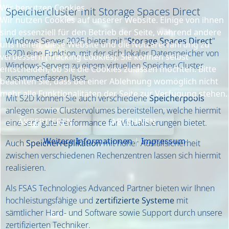
Wir benutzen Cookies
Speichercluster mit Storage Spaces Direct
Wir nutzen Cookies auf unserer Website. Einige von ihnen
sind essenziell für den Betrieb der Seite, während andere
Windows Server 2025 bietet mit "
Storage Spaces Direct
"
uns helfen, diese Website und die Nutzererfahrung zu
(S2D) eine Funktion, mit der sich lokaler Datenspeicher von
verbessern (Tracking Cookies). Sie können selbst
Windows-Servern zu einem virtuellen Speicher-Cluster
entscheiden, ob Sie die Cookies zulassen möchten. Bitte
zusammenfassen lässt.
beachten Sie, dass bei einer Ablehnung womöglich nicht
mehr alle Funktionalitäten der Seite zur Verfügung stehen.
Mit S2D können Sie auch verschiedene
Speicherpools
anlegen sowie Clustervolumes bereitstellen, welche hiermit
AKZEPTIEREN
ABLEHNEN
eine sehr gute Performance für Virtualisierungen bietet.
Weitere Informationen
|
Impressum
Auch
Speicherreplikation
mit hoher Ausfallsicherheit
zwischen verschiedenen Rechenzentren lassen sich hiermit
realisieren.
Als FSAS Technologies Advanced Partner bieten wir Ihnen
hochleistungsfähige und
zertifizierte Systeme
mit
sämtlicher Hard- und Software sowie Support durch unsere
zertifizierten Techniker.