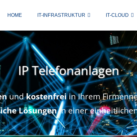
HOME
IT-INFRASTRUKTUR
IT-CLOUD
IP Telefonanlagen
en
und
kostenfrei
in Ihrem Firmenne
liche Lösungen
in einer einheitlic