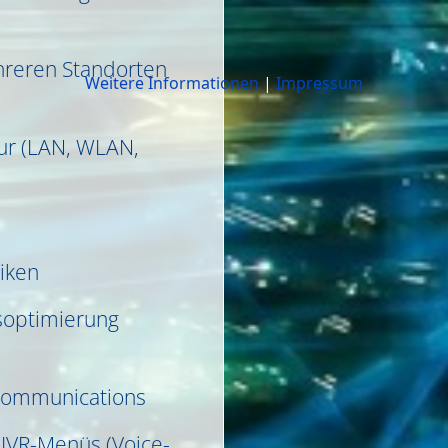
hreren Standorten
Weitere Informationen
|
Impressum
tur (LAN, WLAN,
niken
ssoptimierung
Communications
 IVR-Menüs (Voice-