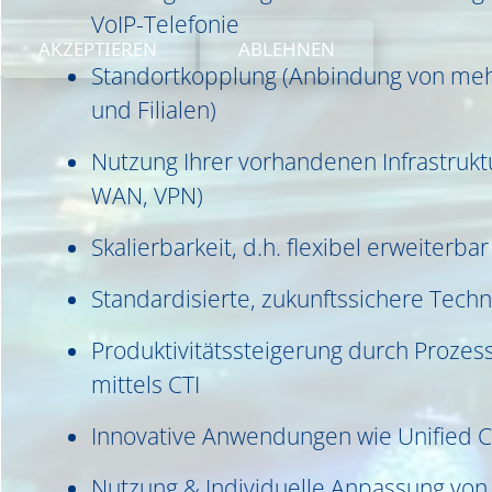
VoIP-Telefonie
AKZEPTIEREN
ABLEHNEN
Standortkopplung (Anbindung von me
und Filialen)
Nutzung Ihrer vorhandenen Infrastruk
WAN, VPN)
Skalierbarkeit, d.h. flexibel erweiterbar
Standardisierte, zukunftssichere Tech
Produktivitätssteigerung durch Proze
mittels CTI
Innovative Anwendungen wie Unified 
Nutzung & Individuelle Anpassung von