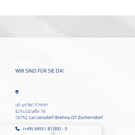
WIR SIND FÜR SIE DA!
Wir benutzen Cookies
Wir nutzen Cookies auf unserer Website. Einige von ihnen sind essenziell für
den Betrieb der Seite, während andere uns helfen, diese Website und die
Nutzererfahrung zu verbessern (Tracking Cookies). Sie können selbst
ub.unitel GmbH
entscheiden, ob Sie die Cookies zulassen möchten. Bitte beachten Sie, dass
bei einer Ablehnung womöglich nicht mehr alle Funktionalitäten der Seite
Schulstraße 16
zur Verfügung stehen.
06792 Sandersdorf-Brehna OT Zscherndorf
(+49) 3493 / 81 000 - 0
AKZEPTIEREN
ABLEHNEN